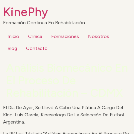
KinePhy
Formación Continua En Rehabilitación
Inicio
Clínica
Formaciones
Nosotros
Blog
Contacto
Análisis Biomecánico En
El Proceso De
Rehabilitación – CDMX
El Día De Ayer, Se Llevó A Cabo Una Plática A Cargo Del
Klgo. Luís García, Kinesiologo De La Selección De Futbol
Argentina.
La Plática Titulada “Anlálisis Biomecánico En El Proceso De