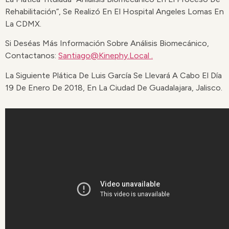
Rehabilitación”, Se Realizó En El Hospital Angeles Lomas En
La CDMX.
Si Deséas Más Información Sobre Análisis Biomecánico,
Contactanos:
Santiago@kinephy.local .
La Siguiente Plática De Luis García Se Llevará A Cabo El Día
19 De Enero De 2018, En La Ciudad De Guadalajara, Jalisco.