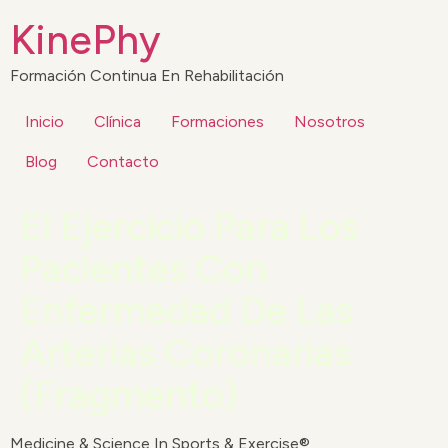
KinePhy
Formación Continua En Rehabilitación
Inicio
Clínica
Formaciones
Nosotros
Blog
Contacto
El Ejercicio Para Los
Pacientes Con
Enfermedad De Las
Arterias Coronarias
(Fragmento)
Medicine & Science In Sports & Exercise®