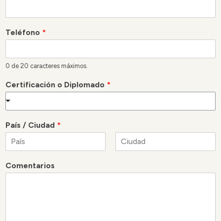
Teléfono
*
0 de 20 caracteres máximos.
Certificación o Diplomado
*
País / Ciudad
*
N
A
o
p
Comentarios
m
e
b
l
r
l
e
i
d
o
s