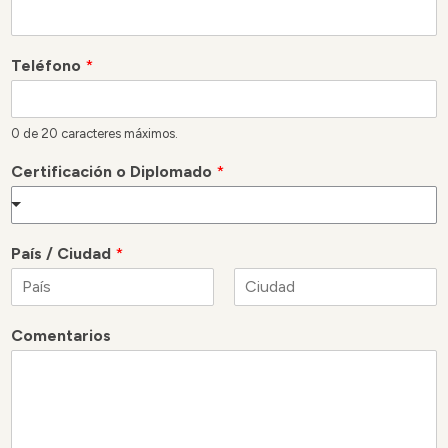
Teléfono
*
0 de 20 caracteres máximos.
Certificación o Diplomado
*
País / Ciudad
*
N
A
o
p
Comentarios
m
e
b
l
r
l
e
i
d
o
s