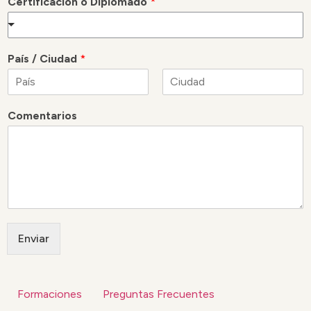
Certificación o Diplomado
*
País / Ciudad
*
N
A
o
p
Comentarios
m
e
b
l
r
l
e
i
d
o
s
Enviar
Formaciones
Preguntas Frecuentes