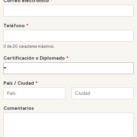
Correo electrónico
*
Teléfono
*
0 de 20 caracteres máximos.
Certificación o Diplomado
*
País / Ciudad
*
N
A
o
p
Comentarios
m
e
b
l
r
l
e
i
d
o