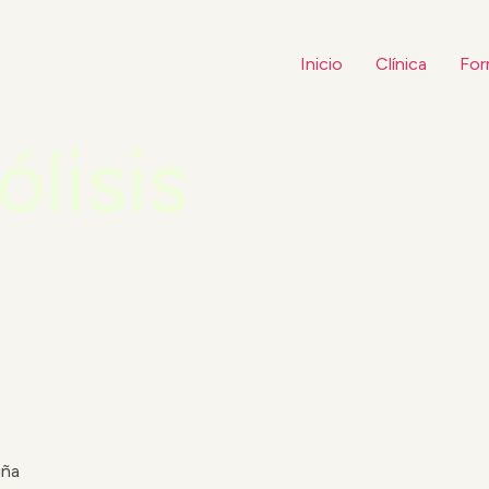
Inicio
Clínica
For
ólisis
uña