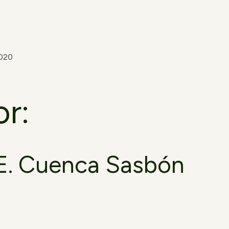
2020
or:
a E. Cuenca Sasbón