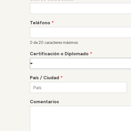
Teléfono
*
0 de 20 caracteres máximos.
Certificación o Diplomado
*
País / Ciudad
*
N
o
Comentarios
m
b
r
e