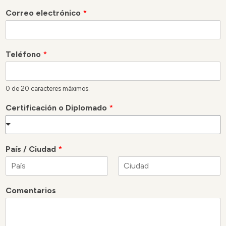
Correo electrónico
*
Teléfono
*
0 de 20 caracteres máximos.
Certificación o Diplomado
*
País / Ciudad
*
N
A
o
p
Comentarios
m
e
b
l
r
l
e
i