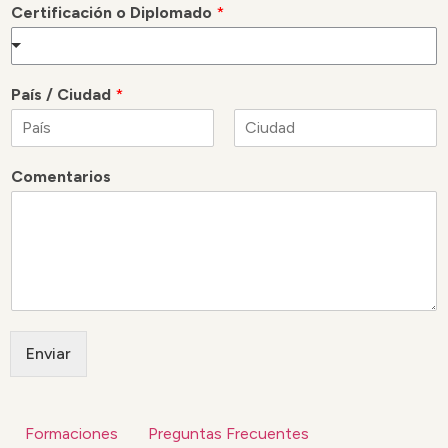
Certificación o Diplomado
*
País / Ciudad
*
N
A
o
p
Comentarios
m
e
b
l
r
l
e
i
d
o
s
Enviar
Formaciones
Preguntas Frecuentes